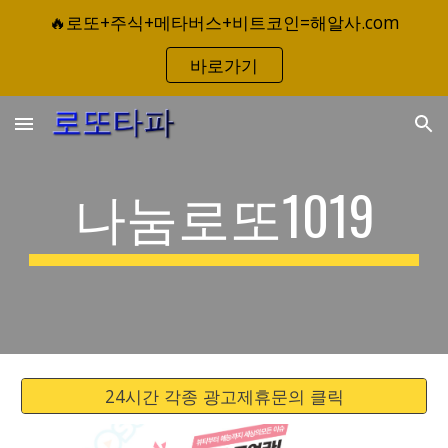
🔥로또+주식+메타버스+비트코인=해알사.com
Skip to main content
Skip to navigation
바로가기
나눔로또1019
24시간 각종 광고제휴문의 클릭