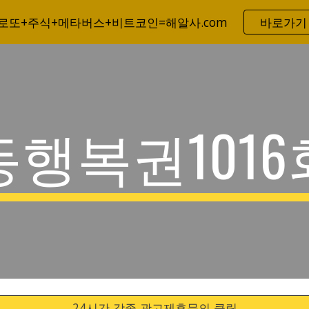
로또+주식+메타버스+비트코인=해알사.com
바로가기
ip to main content
Skip to navigat
동행복권1016
24시간 각종 광고제휴문의 클릭