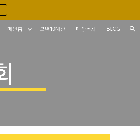
ion
메인홈
모밴10대산
매장목차
BLOG
회