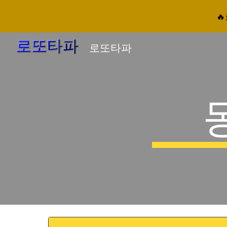

Sk
로또타파