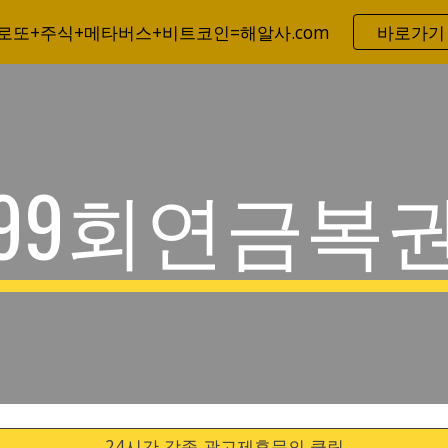
로또+주식+메타버스+비트코인=해알사.com
바로가기
ip to main content
Skip to navigat
99회연금복
24시간 각종 광고제휴문의 클릭