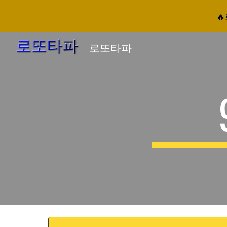

Sk
로또타파